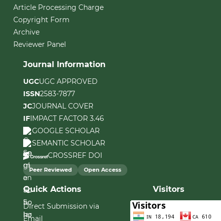
Article Processing Charge
Copyright Form
Archive
Reviewer Panel
Journal Information
UGC
UGC APPROVED
ISSN
2583-7877
JC
JOURNAL COVER
IF
IMPACT FACTOR 3.46
GOOGLE SCHOLAR
SEMANTIC SCHOLAR
CROSSREF DOI
Peer Reviewed
Open Access
Quick Actions
Visitors
Direct Submission via
Email