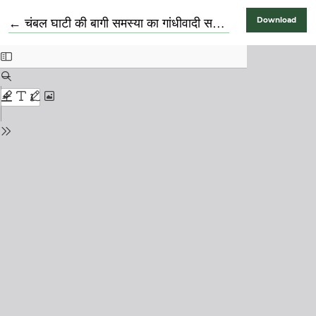
Return to Article Details
←
चंबल घाटी की बागी समस्या का गांधीवादी समाधान: एक अध्ययन
Download