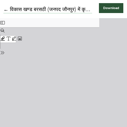
Return to Article Details
←
विकास खण्ड बरसठी (जनपद जौनपुर) में कृषक एवं कृषियेत्तर जनसंख्या
Download